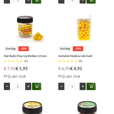
Korting
-25%
Korting
-29%
Nat Baits Pop-Up Boilies 12 mm
Imitatie Maïskorrels Geel





(0)





(0)
€ 7,95
€ 5,95
€ 6,95
€ 4,95
Prijs per stuk
Prijs per stuk