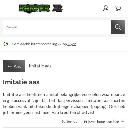
Gratis
60 dagen
Gemiddelde klantbeoordeling
verzending
retour
. Niet goed? Geld terug
bij € 75
9,6
op
Kiyoh
Imitatie aas
Aas
Imitatie aas
Imitatie aas heeft een aantal belangrijke voordelen waardoor ze
erg succesvol zijn bij het karpervissen. Imitatie aassoorten
hebben vaak uitstekende drijf eigenschappen (pop-up). Ook heb
je hiermee geen last meer van kreeften of witvis!
Sorteer op: