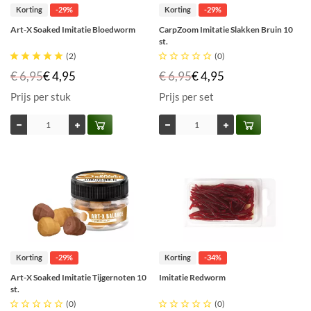
Korting
-29%
Korting
-29%
Art-X Soaked Imitatie Bloedworm
CarpZoom Imitatie Slakken Bruin 10
st.





(2)





(0)
€ 6,95
€ 4,95
€ 6,95
€ 4,95
Prijs per stuk
Prijs per set
Korting
-29%
Korting
-34%
Art-X Soaked Imitatie Tijgernoten 10
Imitatie Redworm
st.





(0)





(0)